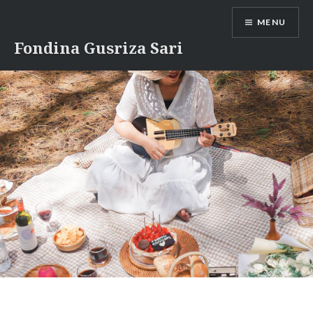
Skip
MENU
to
content
Fondina Gusriza Sari