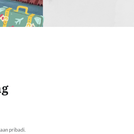
ng
1
aan pribadi.