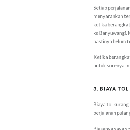
Setiap perjalanan
menyarankan tem
ketika berangkat
ke Banyuwangi. M
pastinya belum t
Ketika berangkat
untuk sorenya me
3. BIAYA TOL
Biaya tol kurang
perjalanan pulan
Biasanya saya se