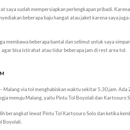
at saya sudah mempersiapkan perlengkapan pribadi. Karena
nyediakan beberapa baju hangat atau jaket karena saya ju
 juga membawa beberapa bantal dan selimut untuk saya simpan 
 agar bisa istirahat atau tidur beberapa jam di rest area tol.
AM
– Malang via tol menghabiskan waktu sekitar 5.30 jam. Ada 2 
ogja menuju Malang, yaitu Pintu Tol Boyolali dan Kartosuro S
lih berangkat lewat Pintu Tol Kartosuro Solo dan ketika kemb
l Boyolali.