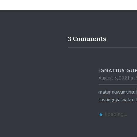
3 Comments
IGNATIUS GU
August 5, 2021 at 
matur nuwun untuk 
sayangnya waktu b
Loading...