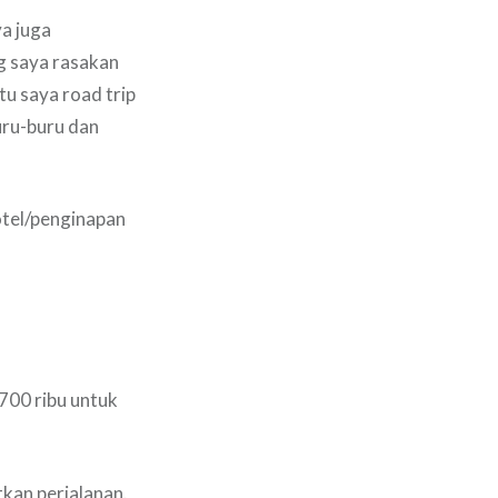
ya juga
g saya rasakan
tu saya road trip
uru-buru dan
hotel/penginapan
 700 ribu untuk
kan perjalanan.