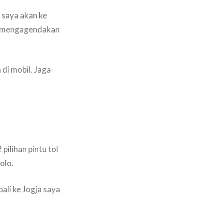
 saya akan ke
ga mengagendakan
di mobil. Jaga-
pilihan pintu tol
olo.
ali ke Jogja saya