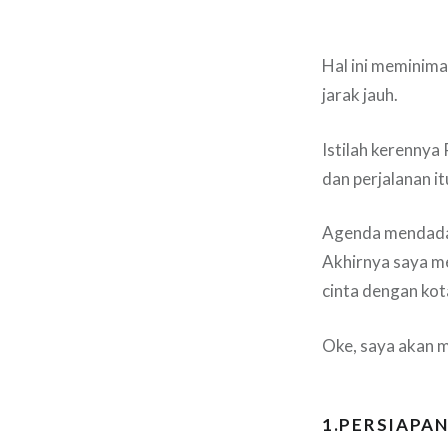
Hal ini meminima
jarak jauh.
Istilah kerennya
dan perjalanan i
Agenda mendadak
Akhirnya saya m
cinta dengan kota
Oke, saya akan m
1.PERSIAPA