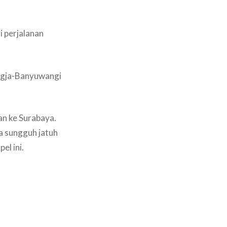
i perjalanan
 Jogja-Banyuwangi
n ke Surabaya.
a sungguh jatuh
el ini.