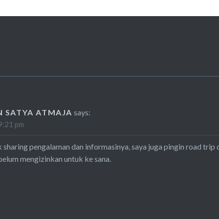
N SATYA ATMAJA
says:
9:21 pm
sharing pengalaman dan informasinya, saya juga pingin road trip d
elum mengizinkan untuk ke sana.