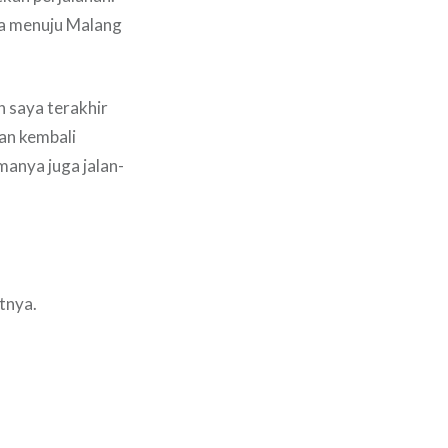
ya menuju Malang
 saya terakhir
dan kembali
manya juga jalan-
utnya.