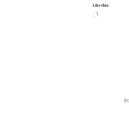
Like this:
Loading…
Post
navigation
Po