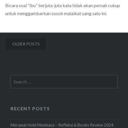
Bicara soal “ibu” berjuta-juta kata tidak akan pernah cukup
untuk menggambarkan sosok malaikat yang satu ini.
Posts
OLDER POSTS
navigation
Search
for:
RECENT POSTS
Merawat Hobi Membaca – Refleksi & Books Review 2024