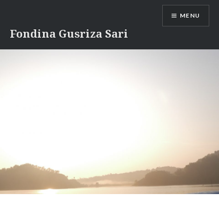
Skip
MENU
to
content
Fondina Gusriza Sari