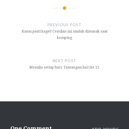
Post
navigation
PREVIOUS POST
Kamu pasti kaget! Cemilan ini mudah dimasak saat
kemping
NEXT POST
Menulis setiap hari. Tantangan hari ke 15
One Comment