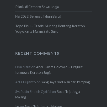
Piknik di Cemoro Sewu Jogja
Hai 2023. Selamat Tahun Baru!
Topo Bisu – Tradisi Mubeng Benteng Keraton
Yogyakarta Malam Satu Suro
RECENT COMMENTS
Don Maut
on
Abdi Dalem Polowijo – Prajurit
Istimewa Keraton Jogja
Arlis Pujianto
on
Yang saya rindukan dari kemping
Syafiudin Sholeh Qoffal
on
Road Trip Jogja –
Malang
Iin
on
Road Trip Jogja – Malang