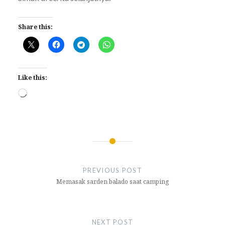
Share this:
Like this:
Loading…
Post
navigation
PREVIOUS POST
Memasak sarden balado saat camping
NEXT POST