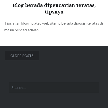
Blog berada dipencarian teratas,
tipsnya
Tips agar blogmu atau websitemu berada diposisi teratas di
mesin pencari adalah.
Posts
OLDER POSTS
navigation
Search
for: