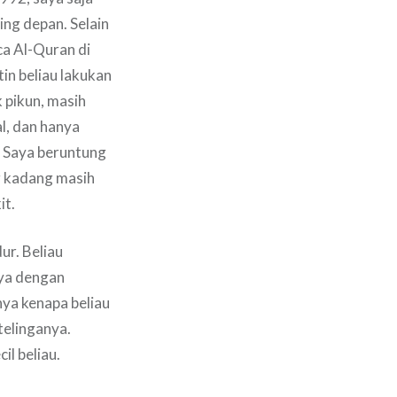
ling depan. Selain
ca Al-Quran di
in beliau lakukan
k pikun, masih
l, dan hanya
. Saya beruntung
g kadang masih
it.
ur. Beliau
nya dengan
nya kenapa beliau
telinganya.
l beliau.