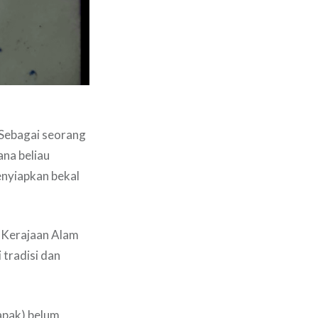
 Sebagai seorang
ana beliau
enyiapkan bekal
ng Kerajaan Alam
 tradisi dan
apak) belum