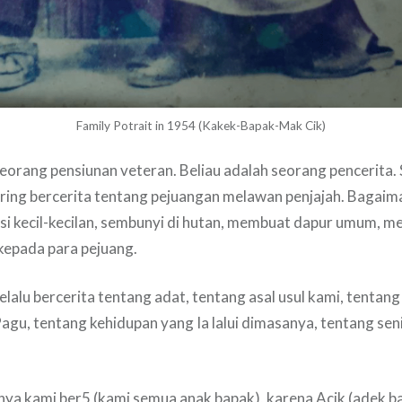
Family Potrait in 1954 (Kakek-Bapak-Mak Cik)
eorang pensiunan veteran. Beliau adalah seorang pencerita.
ering bercerita tentang pejuangan melawan penjajah. Bagaim
isi kecil-kecilan, sembunyi di hutan, membuat dapur umum, m
kepada para pejuang.
 selalu bercerita tentang adat, tentang asal usul kami, tenta
agu, tentang kehidupan yang Ia lalui dimasanya, tentang seni
ya kami ber5 (kami semua anak bapak), karena Acik (adek b