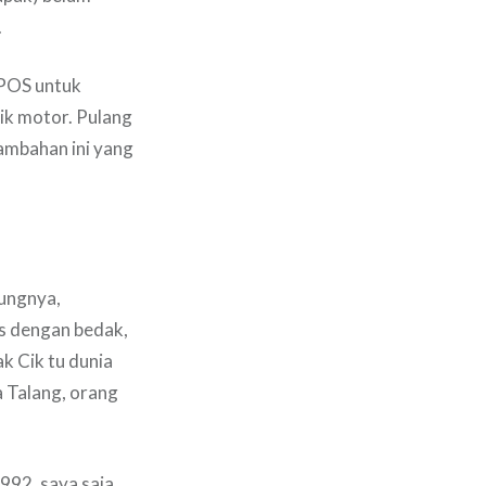
.
 POS untuk
ik motor. Pulang
tambahan ini yang
rungnya,
s dengan bedak,
k Cik tu dunia
 Talang, orang
1992, saya saja