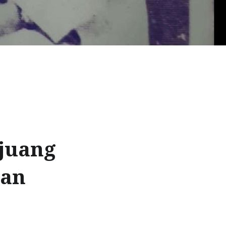
ejuang
tan