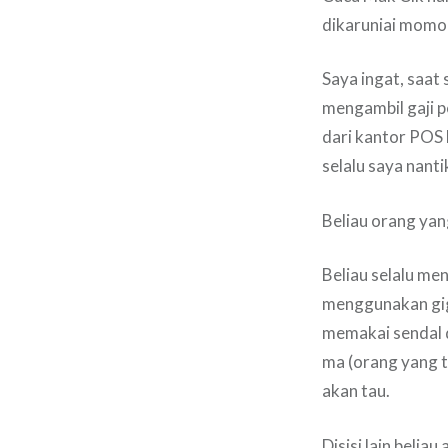
dikaruniai momo
Saya ingat, saat
mengambil gaji p
dari kantor POS 
selalu saya nanti
Beliau orang yan
Beliau selalu me
menggunakan gig
memakai sendal d
ma (orang yang 
akan tau.
Disisi lain belia