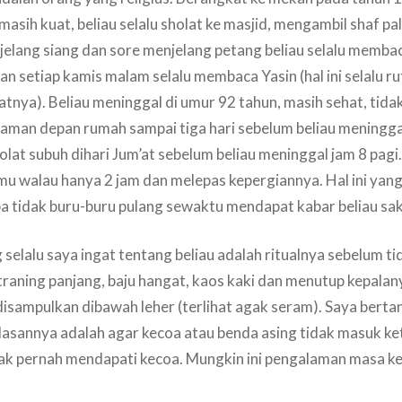
 masih kuat, beliau selalu sholat ke masjid, mengambil shaf pa
njelang siang dan sore menjelang petang beliau selalu memba
n setiap kamis malam selalu membaca Yasin (hal ini selalu rut
atnya). Beliau meninggal di umur 92 tahun, masih sehat, tida
aman depan rumah sampai tiga hari sebelum beliau meningga
lat subuh dihari Jum’at sebelum beliau meninggal jam 8 pagi
mu walau hanya 2 jam dan melepas kepergiannya. Hal ini yan
pa tidak buru-buru pulang sewaktu mendapat kabar beliau sak
g selalu saya ingat tentang beliau adalah ritualnya sebelum tid
raning panjang, baju hangat, kaos kaki dan menutup kepala
isampulkan dibawah leher (terlihat agak seram). Saya berta
asannya adalah agar kecoa atau benda asing tidak masuk ke
ak pernah mendapati kecoa. Mungkin ini pengalaman masa keci