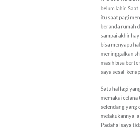
belum lahir. Saat
itu saat pagi me
beranda rumah da
sampai akhir hay
bisa menyapu hal
meninggalkan sho
masih bisa berte
saya sesali kena
Satu hal lagi yan
memakai celana t
selendang yang d
melakukannya, al
Padahal saya tid