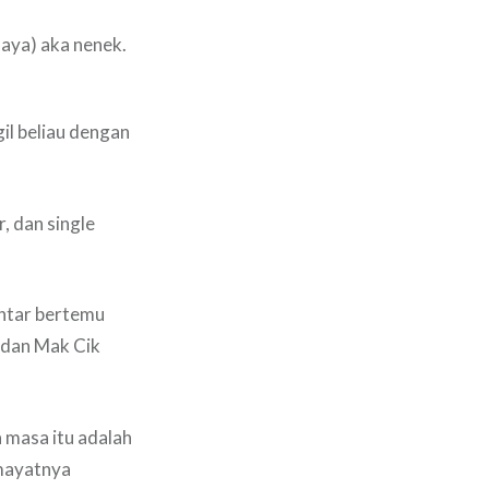
saya) aka nenek.
gil beliau dengan
, dan single
entar bertemu
 dan Mak Cik
 masa itu adalah
 mayatnya