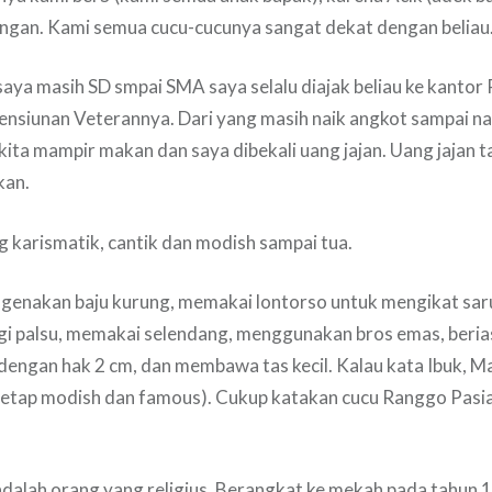
ngan. Kami semua cucu-cucunya sangat dekat dengan beliau
 saya masih SD smpai SMA saya selalu diajak beliau ke kantor
ensiunan Veterannya. Dari yang masih naik angkot sampai na
kita mampir makan dan saya dibekali uang jajan. Uang jajan 
kan.
g karismatik, cantik dan modish sampai tua.
ngenakan baju kurung, memakai lontorso untuk mengikat sa
i palsu, memakai selendang, menggunakan bros emas, beria
engan hak 2 cm, dan membawa tas kecil. Kalau kata Ibuk, Ma
tetap modish dan famous). Cukup katakan cucu Ranggo Pasia
u adalah orang yang religius. Berangkat ke mekah pada tahun 