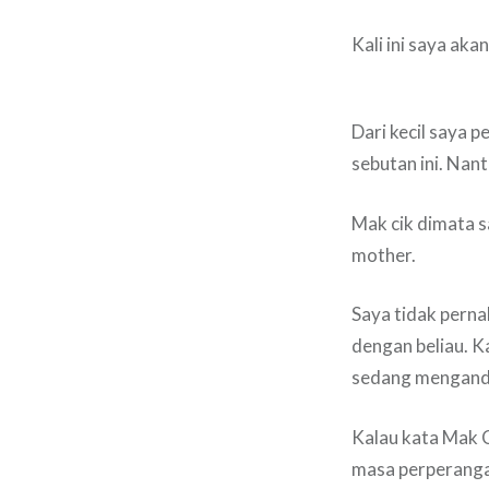
Kali ini saya aka
Dari kecil saya p
sebutan ini. Nan
Mak cik dimata s
mother.
Saya tidak pern
dengan beliau. K
sedang mengandu
Kalau kata Mak 
masa perperanga