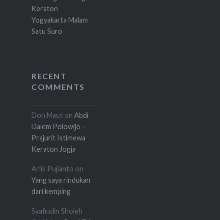
Keraton
Yogyakarta Malam
Satu Suro
RECENT
COMMENTS
Don Maut
on
Abdi
Dalem Polowijo –
Prajurit Istimewa
Keraton Jogja
Arlis Pujianto
on
Yang saya rindukan
dari kemping
Syafiudin Sholeh