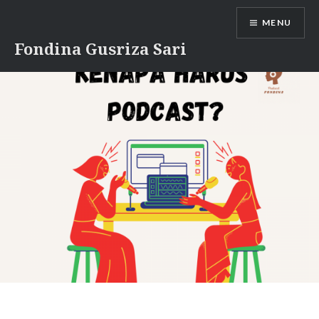
Skip
MENU
to
content
Fondina Gusriza Sari