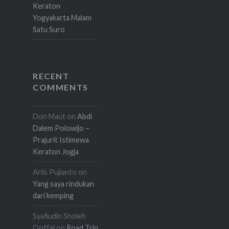
Keraton
Yogyakarta Malam
Satu Suro
RECENT
COMMENTS
Don Maut
on
Abdi
Dalem Polowijo –
Prajurit Istimewa
Keraton Jogja
Arlis Pujianto
on
Yang saya rindukan
dari kemping
Syafiudin Sholeh
Qoffal
on
Road Trip