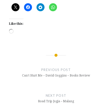
Like this:
Loading…
Post
navigation
PREVIOUS POST
Can’t Hurt Me – David Goggins – Books Review
NEXT POST
Road Trip Jogja – Malang