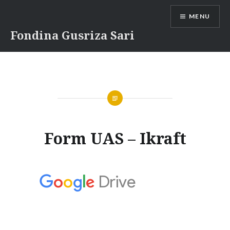
Skip
MENU
to
content
Fondina Gusriza Sari
Form UAS – Ikraft