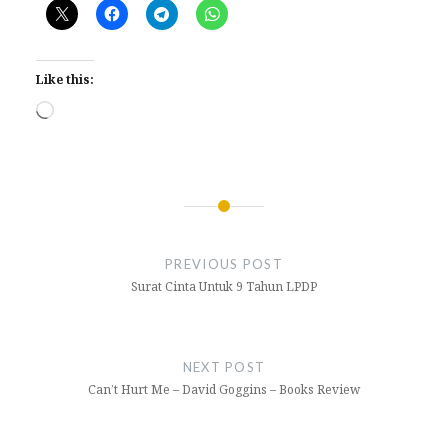
Like this:
Loading…
Post
navigation
PREVIOUS POST
Surat Cinta Untuk 9 Tahun LPDP
NEXT POST
Can’t Hurt Me – David Goggins – Books Review