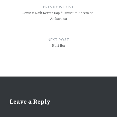
navigation
PREVIOUS POST
Sensasi Naik Kereta Uap di Museum Kereta Api
Ambarawa
NEXT POST
Hari Ibu
Leave a Reply