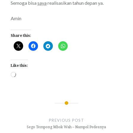
Semoga bisa
saya
realisasikan tahun depan ya.
Amin
Share this:
Like this:
Loading…
Post
navigation
PREVIOUS POST
Sego Tempong Mbok Wah – Nampol Pedesnya