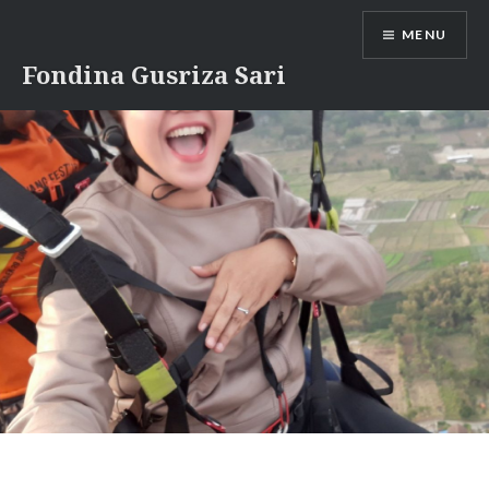
Skip
MENU
to
content
Fondina Gusriza Sari