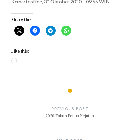
Kemari coffee, 30 Oktober 2020 – 09.56 WIB
Share this:
Like this:
Loading…
Post
navigation
PREVIOUS POST
2020 Tahun Penuh Kejutan