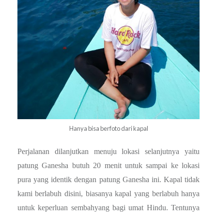
Hanya bisa berfoto dari kapal
Perjalanan dilanjutkan menuju lokasi selanjutnya yaitu
patung Ganesha butuh 20 menit untuk sampai ke lokasi
pura yang identik dengan patung
Ganesha ini.
Kapal tidak
kami berlabuh disini, biasanya kapal yang berlabuh hanya
untuk keperluan sembahyang bagi umat Hindu. Tentunya