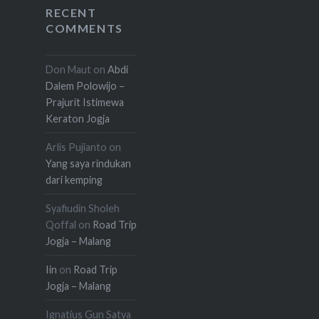
RECENT
COMMENTS
Don Maut
on
Abdi
Dalem Polowijo –
Prajurit Istimewa
Keraton Jogja
Arlis Pujianto
on
Yang saya rindukan
dari kemping
Syafiudin Sholeh
Qoffal
on
Road Trip
Jogja – Malang
Iin
on
Road Trip
Jogja – Malang
Ignatius Gun Satya