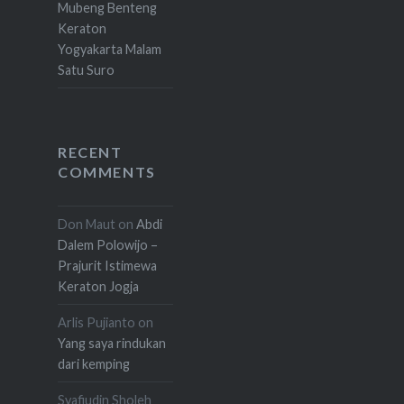
Mubeng Benteng
Keraton
Yogyakarta Malam
Satu Suro
RECENT
COMMENTS
Don Maut
on
Abdi
Dalem Polowijo –
Prajurit Istimewa
Keraton Jogja
Arlis Pujianto
on
Yang saya rindukan
dari kemping
Syafiudin Sholeh