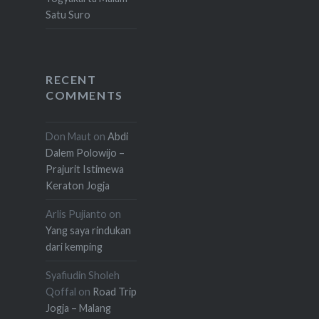
Satu Suro
RECENT
COMMENTS
Don Maut
on
Abdi
Dalem Polowijo –
Prajurit Istimewa
Keraton Jogja
Arlis Pujianto
on
Yang saya rindukan
dari kemping
Syafiudin Sholeh
Qoffal
on
Road Trip
Jogja – Malang