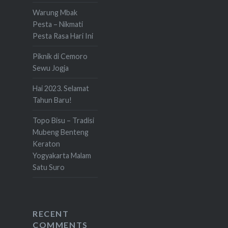
Warung Mbak
Pesta – Nikmati
Pesta Rasa Hari Ini
Piknik di Cemoro
Sewu Jogja
Hai 2023. Selamat
Tahun Baru!
Topo Bisu – Tradisi
Mubeng Benteng
Keraton
Yogyakarta Malam
Satu Suro
RECENT
COMMENTS