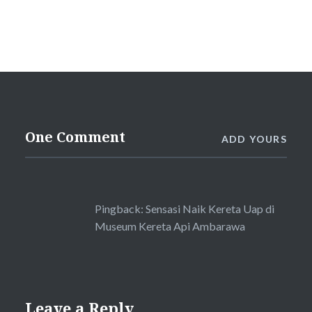
One Comment
ADD YOURS
Pingback:
Sensasi Naik Kereta Uap di
Museum Kereta Api Ambarawa
Leave a Reply