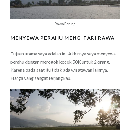
Rawa Pening
MENYEWA PERAHU MENGITARI RAWA
Tujuan utama saya adalah ini. Akhirnya saya menyewa
perahu dengan merogoh kocek 50K untuk 2 orang.
Karena pada saat itu tidak ada wisatawan lainnya.
Harga yang sangat terjangkau.