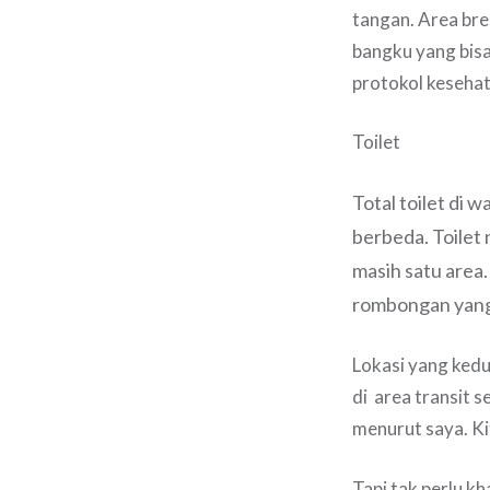
tangan. Area br
bangku yang bis
protokol kesehat
Toilet
Total toilet di 
berbeda. T
oilet
masih satu area.
rombongan yang
Lokasi yang kedu
di area transit s
menurut saya. Ki
Tapi tak perlu kh