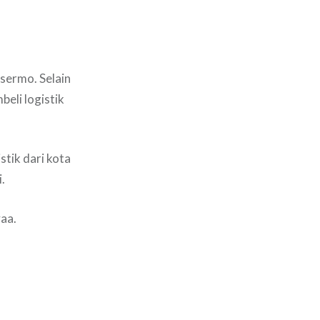
sermo. Selain
eli logistik
tik dari kota
.
yaa.