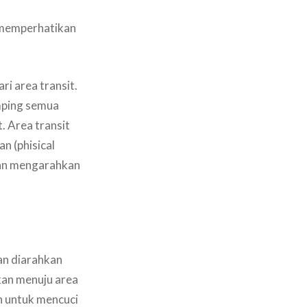
memperhatikan
i area transit.
mping semua
. Area transit
an (phisical
kan mengarahkan
an diarahkan
kan menuju area
n untuk mencuci