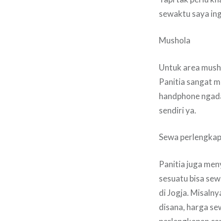
sewaktu saya ing
Mushola
Untuk area musho
Panitia sangat m
handphone ngadat
sendiri ya.
Sewa perlengka
Panitia juga men
sesuatu bisa sew
di Jogja. Misal
disana, harga se