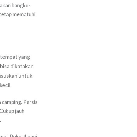
iakan bangku-
 tetap mematuhi
 2 tempat yang
 bisa dikatakan
khususkan untuk
ecil.
a camping. Persis
 Cukup jauh
.
amai. Pukul 4 pagi