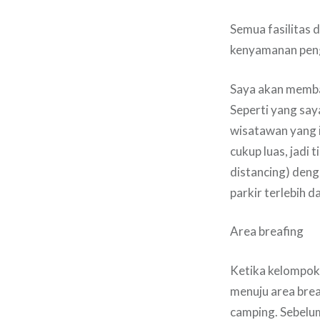
Semua fasilitas d
kenyamanan peng
Saya akan membah
Seperti yang saya
wisatawan yang i
cukup luas, jadi 
distancing) deng
parkir terlebih da
Area breafing
Ketika kelompok 
menuju area brea
camping. Sebelu