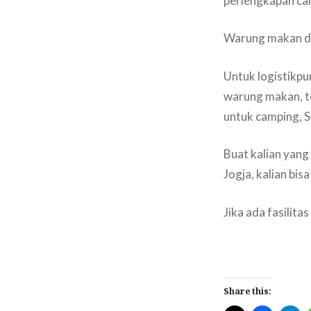
perlengkapan ca
Warung makan d
Untuk logistikpu
warung makan, te
untuk camping, S
Buat kalian yan
Jogja, kalian bis
Jika ada fasilita
Share this: