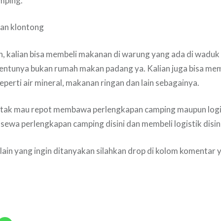
mping.
an klontong
n, kalian bisa membeli makanan di warung yang ada di waduk 
ntunya bukan rumah makan padang ya. Kalian juga bisa memb
eperti air mineral, makanan ringan dan lain sebagainya.
g tak mau repot membawa perlengkapan camping maupun logis
a sewa perlengkapan camping disini dan membeli logistik disini
s lain yang ingin ditanyakan silahkan drop di kolom komentar 