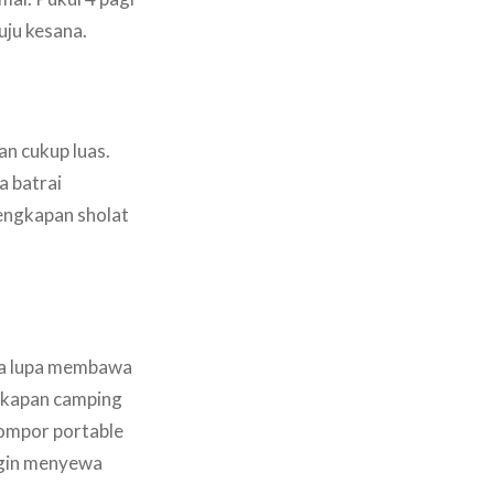
uju kesana.
an cukup luas.
a batrai
lengkapan sholat
ika lupa membawa
ngkapan camping
kompor portable
ngin menyewa