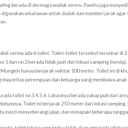
eafing berada di dermaga waduk sermo. Panitia juga menyed
a digunakan wisatawan untuk duduk dan memberi jarak agar
an.
waduk sermo ada 6 toilet. Toilet-toilet tersebut tersebar di
 no 1 dan no 2 berada tidak jauh dari lokasi camping (tenda),
 Mungkin hanya berjarak sekitar 100 meter. T
oilet ini di 
 mayoritas perempuan dan keluarga yang membawa anak k
a ada toilet no 3.4.5.6. Lokasinya berada cukup jauh dari are
ebelumnya. Toilet ini berjarak 250 meter dari lokasi camping.
ta mesti menyeberangi jalan, dan menapaki beberapa tangga
awatir, toilet lokasi yang kedua tidak akan sepi pasti selalu r