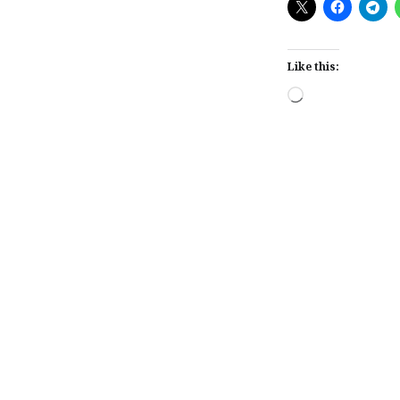
Like this:
Loading…
Post
navigation