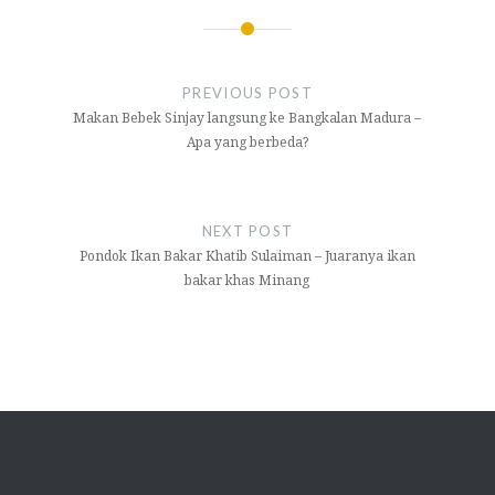
Post
navigation
PREVIOUS POST
Makan Bebek Sinjay langsung ke Bangkalan Madura –
Apa yang berbeda?
NEXT POST
Pondok Ikan Bakar Khatib Sulaiman – Juaranya ikan
bakar khas Minang