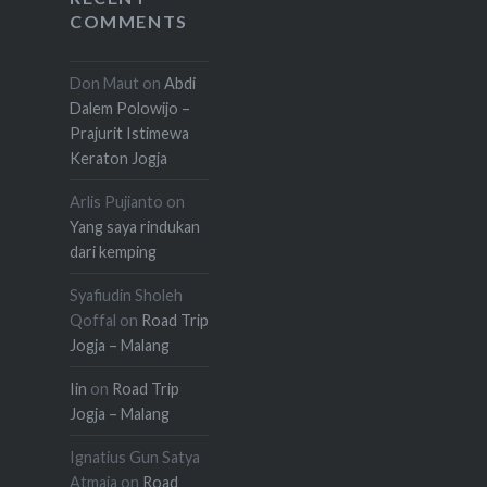
COMMENTS
Don Maut
on
Abdi
Dalem Polowijo –
Prajurit Istimewa
Keraton Jogja
Arlis Pujianto
on
Yang saya rindukan
dari kemping
Syafiudin Sholeh
Qoffal
on
Road Trip
Jogja – Malang
Iin
on
Road Trip
Jogja – Malang
Ignatius Gun Satya
Atmaja
on
Road